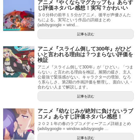
アニメ『やくならマグカップも』あらす
じ評価ネタバレ感想！実写？かわいい
３０分枠の前半１５分がアニメ、後半が声優さんた
ちによる。実写という作品の詳細まとめ
(adsbygoogle = wind...
記事を読む
アニメ『スライム倒して300年』がひど
いと言われる理由は？つまらない評価を
検証
アニメ『スライム倒して300年』が「ひどい」「つま
らない」と言われる理由を検証。展開の緩さ、主人
公最強で緊張感がない、キャラクターの増加、なろ
う系らしさ、第2期の作画評価を整理し、面白い人・
合わない人まで解説します。
記事を読む
アニメ『幼なじみが絶対に負けないラブ
コメ』あらすじ評価ネタバレ感想！
２０２１年の春のラブコメディーアニメ詳細まとめ
(adsbygoogle = window.adsbygoogle ...
記事を読む