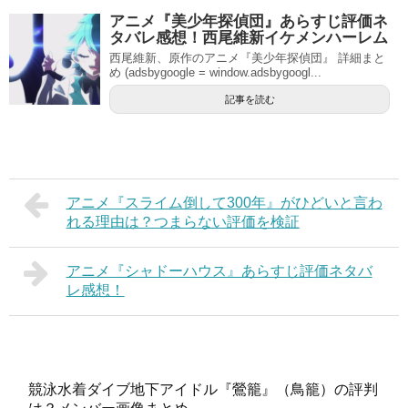
アニメ『美少年探偵団』あらすじ評価ネ
タバレ感想！西尾維新イケメンハーレム
西尾維新、原作のアニメ『美少年探偵団』 詳細まと
め (adsbygoogle = window.adsbygoogl...
記事を読む
アニメ『スライム倒して300年』がひどいと言わ
れる理由は？つまらない評価を検証
アニメ『シャドーハウス』あらすじ評価ネタバ
レ感想！
競泳水着ダイブ地下アイドル『鶯籠』（鳥籠）の評判