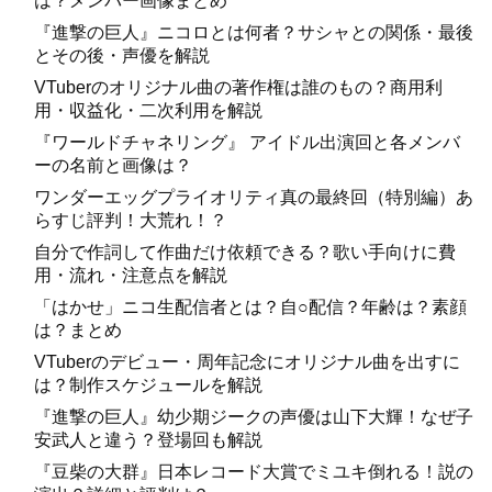
は？メンバー画像まとめ
『進撃の巨人』ニコロとは何者？サシャとの関係・最後
とその後・声優を解説
VTuberのオリジナル曲の著作権は誰のもの？商用利
用・収益化・二次利用を解説
『ワールドチャネリング』 アイドル出演回と各メンバ
ーの名前と画像は？
ワンダーエッグプライオリティ真の最終回（特別編）あ
らすじ評判！大荒れ！？
自分で作詞して作曲だけ依頼できる？歌い手向けに費
用・流れ・注意点を解説
「はかせ」ニコ生配信者とは？自○配信？年齢は？素顔
は？まとめ
VTuberのデビュー・周年記念にオリジナル曲を出すに
は？制作スケジュールを解説
『進撃の巨人』幼少期ジークの声優は山下大輝！なぜ子
安武人と違う？登場回も解説
『豆柴の大群』日本レコード大賞でミユキ倒れる！説の