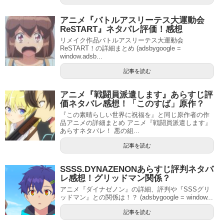
アニメ『バトルアスリーテス大運動会
ReSTART』ネタバレ評価！感想
リメイク作品バトルアスリーテス大運動会
ReSTART！の詳細まとめ (adsbygoogle =
window.adsb...
記事を読む
アニメ『戦闘員派遣します』あらすじ評
価ネタバレ感想！「このすば」原作？
『この素晴らしい世界に祝福を』と同じ原作者の作
品アニメの詳細まとめ アニメ『戦闘員派遣します』
あらすネタバレ！ 悪の組...
記事を読む
SSSS.DYNAZENONあらすじ評判ネタバ
レ感想！グリッドマン関係？
アニメ『ダイナゼノン』の詳細、評判や『SSSグリ
ッドマン』との関係は！？ (adsbygoogle = window...
記事を読む