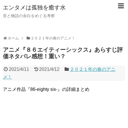
【PR】当サイトではアフィリエイト広告（PR）を利用し
エンタメは孤独を癒す水
ています。記事内ではアフィリエイトプログラムを利用し
て商品・サービスを紹介しています。
音と物語の余白をめぐる考察
ホーム
２０２１年の春のアニメ！
アニメ『８６エイティーシックス』あらすじ評
価ネタバレ感想！重い？
2021/4/11
2021/4/12
２０２１年の春のアニ
メ！
アニメ作品『86-eighty six-』の詳細まとめ