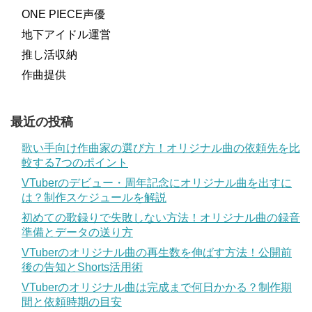
ONE PIECE声優
地下アイドル運営
推し活収納
作曲提供
最近の投稿
歌い手向け作曲家の選び方！オリジナル曲の依頼先を比
較する7つのポイント
VTuberのデビュー・周年記念にオリジナル曲を出すに
は？制作スケジュールを解説
初めての歌録りで失敗しない方法！オリジナル曲の録音
準備とデータの送り方
VTuberのオリジナル曲の再生数を伸ばす方法！公開前
後の告知とShorts活用術
VTuberのオリジナル曲は完成まで何日かかる？制作期
間と依頼時期の目安