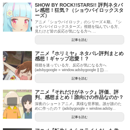
SHOW BY ROCK!!STARS!! 評判ネタバ
レ感想！狂気？（ショウバイロックスタ
ーズ）
アニメ「ショウバイロック」のシリーズ４期。『シ
ョウババイロックスターズ』視聴を悩んでいる方、
見たけど皆の反応が気になる方へ ...
記事を読む
アニメ『ホリミヤ』ネタバレ評判まとめ
感想！ギャップ恋愛！？
視聴を迷っている方、反応が気になる方へ
(adsbygoogle = window.adsbygoogle || [])....
記事を読む
アニメ『それだけがネック』評価、評
判、感想まとめ！誰向けの作品なのか？
深夜のショートアニメ。異様な世界観。誰が誰のた
めに作ったの？ (adsbygoogle = window.adsby...
記事を読む