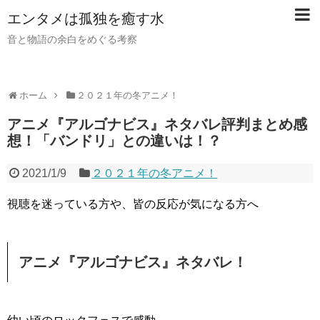
【PR】当サイトではアフィリエイト広告（PR）を利用し
エンタメは孤独を癒す水
ています。記事内ではアフィリエイトプログラムを利用し
て商品・サービスを紹介しています。
音と物語の余白をめぐる考察
ホーム
２０２１年の冬アニメ！
アニメ『アルゴナビス』ネタバレ評判まとめ感
想！「バンドリ」との違いは！？
2021/1/9
２０２１年の冬アニメ！
視聴を迷っている方や、皆の反応が気になる方へ
アニメ『アルゴナビス』ネタバレ！