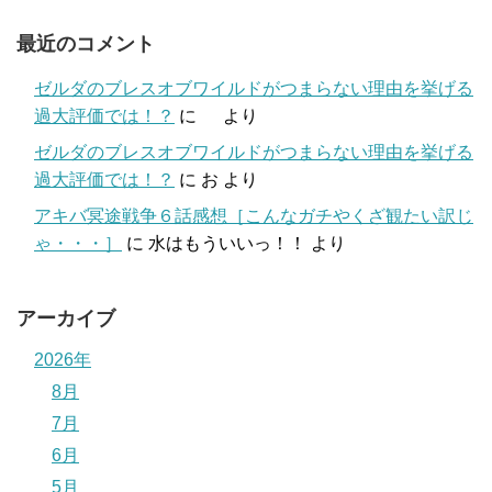
最近のコメント
ゼルダのブレスオブワイルドがつまらない理由を挙げる
過大評価では！？
に
より
ゼルダのブレスオブワイルドがつまらない理由を挙げる
過大評価では！？
に
お
より
アキバ冥途戦争６話感想［こんなガチやくざ観たい訳じ
ゃ・・・］
に
水はもういいっ！！
より
アーカイブ
2026年
8月
7月
6月
5月