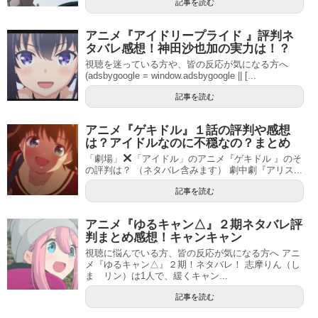
記事を読む
アニメ『アイドリープライド 』評判ネ
タバレ感想！神田沙也加の実力は！？
視聴を迷っている方や、皆の反応が気になる方へ
(adsbygoogle = window.adsbygoogle || [...
記事を読む
アニメ『ゲキドル』１話の評判や感想
は？アイドルなのに不穏なの？まとめ
「劇場」
「アイドル」のアニメ『ゲキドル 』のそ
の評判は？ （ネタバレ含みます） 劇中劇『アリス...
記事を読む
アニメ『ゆるキャン△』２期ネタバレ評
判まとめ感想！キャンキャン
視聴に悩んでいる方、皆の反応が気になる方へ アニ
メ『ゆるキャン△』２期！ネタバレ！ 志摩りん（し
ま リン）は1人で、緩くキャン...
記事を読む