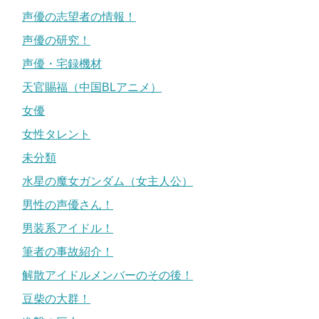
声優の志望者の情報！
声優の研究！
声優・宅録機材
天官賜福（中国BLアニメ）
女優
女性タレント
未分類
水星の魔女ガンダム（女主人公）
男性の声優さん！
男装系アイドル！
筆者の事故紹介！
解散アイドルメンバーのその後！
豆柴の大群！