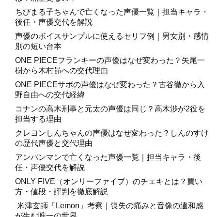
ちびまる子ちゃんで亡くなった声優一覧｜担当キャラ・
後任・声優交代を解説
声優のボイスサンプルに使えるセリフ例｜男女別・感情
別の短い台本
ONE PIECEフランキーの声優はなぜ変わった？矢尾一
樹から木村昴への交代理由
ONE PIECEサボの声優はなぜ変わった？古谷徹から入
野自由への交代経緯
コナンの高木刑事と元太の声優は同じ？高木渉が2役を
担当する理由
クレヨンしんちゃんの声優はなぜ変わった？しんのすけ
の歴代声優と交代理由
アンパンマンで亡くなった声優一覧｜担当キャラ・後
任・声優交代を解説
ONLY FIVE（オンリーファイブ）のチェキとは？買い
方・値段・評判を徹底解説
米津玄師「Lemon」考察｜喪失の痛みと音像の違和感
が生む唯一の世界