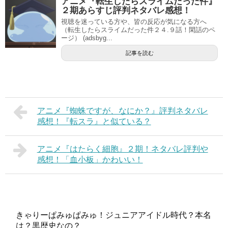
アニメ『転生したらスライムだった件』
２期あらすじ評判ネタバレ感想！
視聴を迷っている方や、皆の反応が気になる方へ
（転生したらスライムだった件２４.９話！閑話のペ
ージ） (adsbyg...
記事を読む
アニメ『蜘蛛ですが、なにか？』評判ネタバレ
感想！『転スラ』と似ている？
アニメ『はたらく細胞』２期！ネタバレ評判や
感想！「血小板」かわいい！
きゃりーぱみゅぱみゅ！ジュニアアイドル時代？本名
は？黒歴史なの？