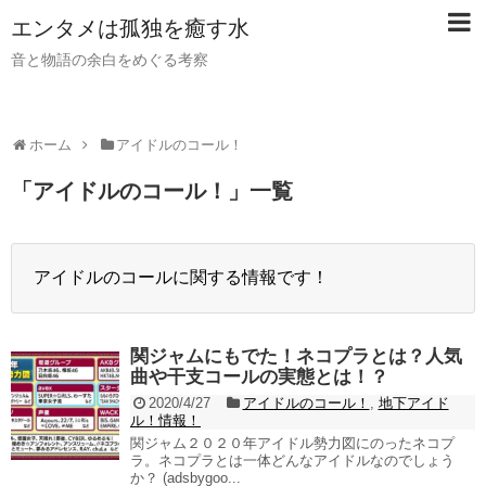
【PR】当サイトではアフィリエイト広告（PR）を利用し
エンタメは孤独を癒す水
ています。記事内ではアフィリエイトプログラムを利用し
て商品・サービスを紹介しています。
音と物語の余白をめぐる考察
ホーム
アイドルのコール！
「
アイドルのコール！
」
一覧
アイドルのコールに関する情報です！
関ジャムにもでた！ネコプラとは？人気
曲や干支コールの実態とは！？
2020/4/27
アイドルのコール！
,
地下アイド
ル！情報！
関ジャム２０２０年アイドル勢力図にのったネコプ
ラ。ネコプラとは一体どんなアイドルなのでしょう
か？ (adsbygoo...