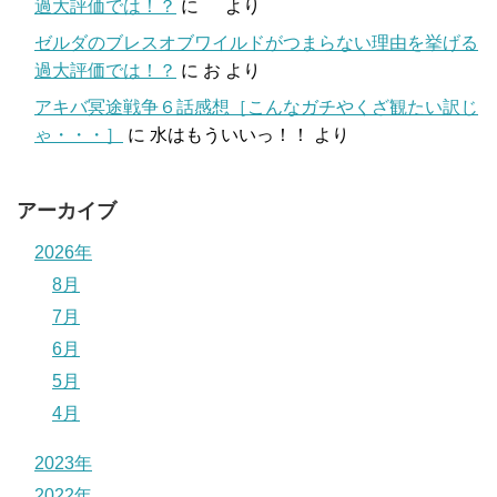
過大評価では！？
に
より
ゼルダのブレスオブワイルドがつまらない理由を挙げる
過大評価では！？
に
お
より
アキバ冥途戦争６話感想［こんなガチやくざ観たい訳じ
ゃ・・・］
に
水はもういいっ！！
より
アーカイブ
2026年
8月
7月
6月
5月
4月
2023年
2022年