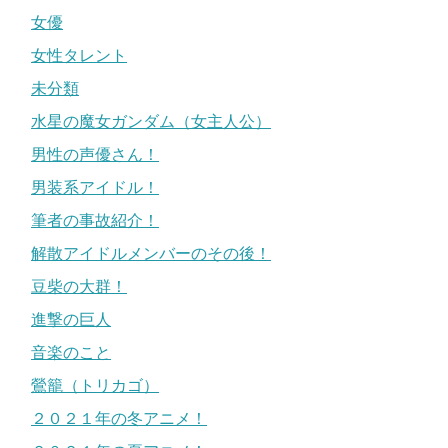
女優
女性タレント
未分類
水星の魔女ガンダム（女主人公）
男性の声優さん！
男装系アイドル！
筆者の事故紹介！
解散アイドルメンバーのその後！
豆柴の大群！
進撃の巨人
音楽のこと
鶯籠（トリカゴ）
２０２１年の冬アニメ！