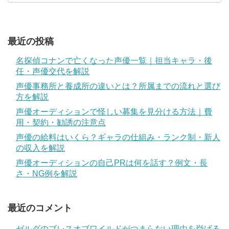
最近の投稿
名探偵コナンで亡くなった声優一覧｜担当キャラ・後
任・声優交代を解説
声優事務所と養成所の違いとは？所属までの流れと選び
方を解説
声優オーディションで怪しい募集を見分ける方法｜費
用・契約・勧誘の注意点
声優の給料はいくら？ギャラの仕組み・ランク制・新人
の収入を解説
声優オーディションの自己PRは何を話す？例文・長
さ・NG例を解説
最近のコメント
ゼルダのブレスオブワイルドがつまらない理由を挙げる