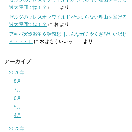
過大評価では！？
に
より
ゼルダのブレスオブワイルドがつまらない理由を挙げる
過大評価では！？
に
お
より
アキバ冥途戦争６話感想［こんなガチやくざ観たい訳じ
ゃ・・・］
に
水はもういいっ！！
より
アーカイブ
2026年
8月
7月
6月
5月
4月
2023年