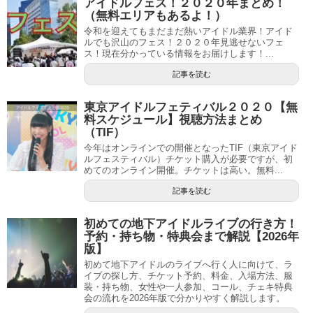
アイドルフェス！２０２０年まとめ！
（無料エリアもあるよ！）
令和を迎えてもまだまだ熱いアイドル業界！アイド
ルでも沢山のフェス！２０２０年見逃せないフェ
ス！現在分かっている情報をお届けします！...
記事を読む
東京アイドルフェティバル２０２０【無
料スケジュール】視聴方法まとめ
（TIF）
今年はオンラインでの開催となったTIF（東京アイド
ルフェスティバル）チケット購入が必要ですが、初
めてのオンライン開催。チケットは高い。無料...
記事を読む
初めての地下アイドルライブの行き方！
予約・持ち物・特典会まで解説【2026年
版】
初めて地下アイドルのライブへ行く人に向けて、ラ
イブの探し方、チケット予約、料金、入場方法、服
装・持ち物、女性や一人参加、コール、チェキ特典
会の流れを2026年版で分かりやすく解説します。