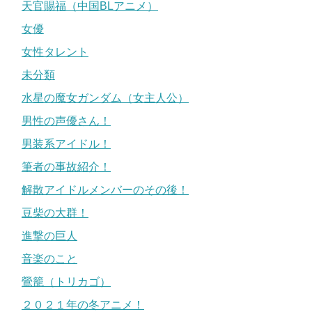
天官賜福（中国BLアニメ）
女優
女性タレント
未分類
水星の魔女ガンダム（女主人公）
男性の声優さん！
男装系アイドル！
筆者の事故紹介！
解散アイドルメンバーのその後！
豆柴の大群！
進撃の巨人
音楽のこと
鶯籠（トリカゴ）
２０２１年の冬アニメ！