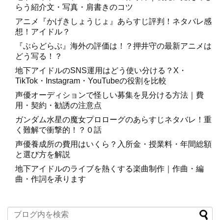
らう紹介文・写真・肩書きのコツ
アニメ『かげきしょうじょ』あらすじ評判！ネタバレ感
想！アイドル？
『ぶらどらぶ』海外の評価は！？押井守の最新アニメは
どう写る！？
地下アイドルのSNS運用はどう使い分ける？X・
TikTok・Instagram・YouTubeの役割を比較
声優オーディションで怪しい募集を見分ける方法｜費
用・契約・勧誘の注意点
ガンダム水星の魔女プロローグのあらすじネタバレ！重
く難解で衝撃的！？０話
声優養成所の費用はいくら？入所金・授業料・年間総額
と選び方を解説
地下アイドルのライブを熱くする楽曲制作｜作曲・編
曲・作詞を承ります