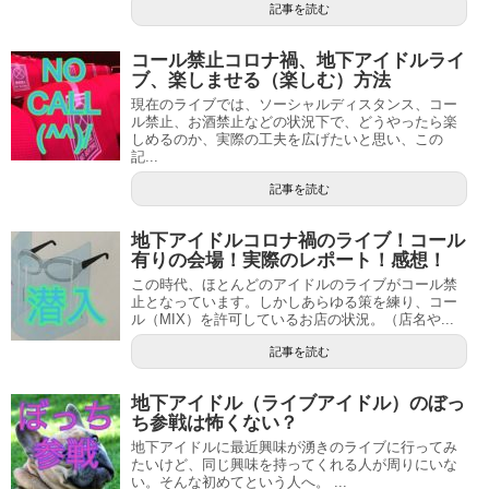
記事を読む
コール禁止コロナ禍、地下アイドルライ
ブ、楽しませる（楽しむ）方法
現在のライブでは、ソーシャルディスタンス、コー
ル禁止、お酒禁止などの状況下で、どうやったら楽
しめるのか、実際の工夫を広げたいと思い、この
記...
記事を読む
地下アイドルコロナ禍のライブ！コール
有りの会場！実際のレポート！感想！
この時代、ほとんどのアイドルのライブがコール禁
止となっています。しかしあらゆる策を練り、コー
ル（MIX）を許可しているお店の状況。（店名や...
記事を読む
地下アイドル（ライブアイドル）のぼっ
ち参戦は怖くない？
地下アイドルに最近興味が湧きのライブに行ってみ
たいけど、同じ興味を持ってくれる人が周りにいな
い。そんな初めてという人へ。 ...