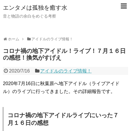
【PR】当サイトではアフィリエイト広告（PR）を利用し
エンタメは孤独を癒す水
ています。記事内ではアフィリエイトプログラムを利用し
て商品・サービスを紹介しています。
音と物語の余白をめぐる考察
ホーム
アイドルのライブ情報！
コロナ禍の地下アイドル！ライブ！７月１６日
の感想！換気がすげえ
2020/7/16
アイドルのライブ情報！
2020年7月16日に秋葉原へ地下アイドル（ライブアイド
ル）のライブに行ってきました。その詳細報告です。
コロナ禍の地下アイドルライブにいった７
月１６日の感想