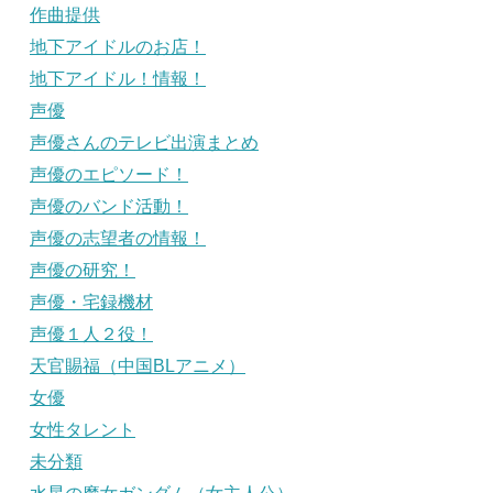
作曲提供
地下アイドルのお店！
地下アイドル！情報！
声優
声優さんのテレビ出演まとめ
声優のエピソード！
声優のバンド活動！
声優の志望者の情報！
声優の研究！
声優・宅録機材
声優１人２役！
天官賜福（中国BLアニメ）
女優
女性タレント
未分類