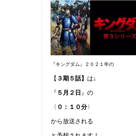
『キングダム』２０２１年の
【
３期５話】
は↓
『
５月２日
』の
〈
０：１０分
〉
から放送される
と予想されます！