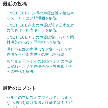
最近の投稿
ONE PIECEイム様の声優は誰？担当キ
ャストとアニメ登場回を解説
ONE PIECE赤犬の声優は誰？立木文彦
の代表作・担当キャラを解説
ONE PIECEナミの声優は変わった？岡
村明美の代役・歴代担当を解説
毛利小五郎の声優はなぜ変わった？神
谷明から小山力也への交代を解説
ちびまる子ちゃんのお姉ちゃんの声優
は変わった？水谷優子から豊嶋真千子
への交代を解説
最近のコメント
ゼルダのブレスオブワイルドがつまら
ない理由を挙げる過大評価では！？
に
より