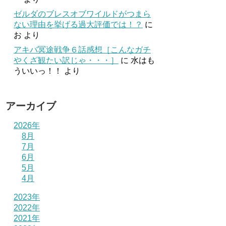
ゼルダのブレスオブワイルドがつまら
ない理由を挙げる過大評価では！？
に
お
より
アキバ冥途戦争６話感想［こんなガチ
やくざ観たい訳じゃ・・・］
に
水はも
ういいっ！！
より
アーカイブ
2026年
8月
7月
6月
5月
4月
2023年
2022年
2021年