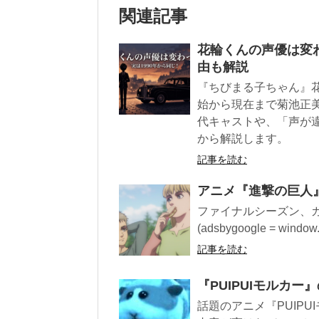
関連記事
花輪くんの声優は変わ
由も解説
『ちびまる子ちゃん』花
始から現在まで菊池正
代キャストや、「声が
から解説します。
記事を読む
アニメ『進撃の巨人
ファイナルシーズン、
(adsbygoogle = window.
記事を読む
『PUIPUIモルカ
話題のアニメ『PUIP