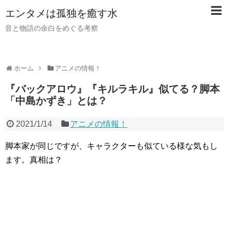
【PR】当サイトではアフィリエイト広告（PR）を利用し
エンタメは孤独を癒す水
ています。記事内ではアフィリエイトプログラムを利用し
て商品・サービスを紹介しています。
音と物語の余白をめぐる考察
ホーム
アニメの情報！
『バックアロウ』『キルラキル』似てる？脚本
「中島かずき」とは？
2021/1/14
アニメの情報！
脚本家が同じですが、キャラクターも似ている様な気もし
ます。真相は？