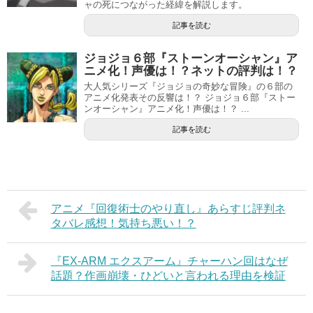
ャの死につながった経緯を解説します。
記事を読む
ジョジョ６部『ストーンオーシャン』ア
ニメ化！声優は！？ネットの評判は！？
大人気シリーズ『ジョジョの奇妙な冒険』の６部の
アニメ化発表その反響は！？ ジョジョ６部『ストー
ンオーシャン』アニメ化！声優は！？ ...
記事を読む
アニメ『回復術士のやり直し』あらすじ評判ネ
タバレ感想！気持ち悪い！？
『EX-ARM エクスアーム』チャーハン回はなぜ
話題？作画崩壊・ひどいと言われる理由を検証