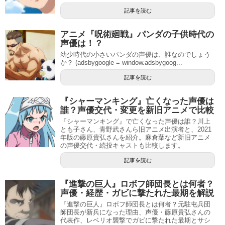
記事を読む
アニメ『呪術廻戦』パンダの子供時代の
声優は！？
幼少時代の小さいパンダの声優は、誰なのでしょう
か？ (adsbygoogle = window.adsbygoog...
記事を読む
『シャーマンキング』亡くなった声優は
誰？声優交代・変更を新旧アニメで比較
『シャーマンキング』で亡くなった声優は誰？川上
とも子さん、青野武さんら旧アニメ出演者と、2021
年版の藤原貴弘さんを紹介。麻倉葉など新旧アニメ
の声優交代・続投キャストも比較します。
記事を読む
『進撃の巨人』ロボフ師団長とは何者？
声優・経歴・ガビに撃たれた最期を解説
『進撃の巨人』ロボフ師団長とは何者？元駐屯兵団
師団長が新兵になった理由、声優・藤原貴弘さんの
代表作、レベリオ襲撃でガビに撃たれた最期とサシ