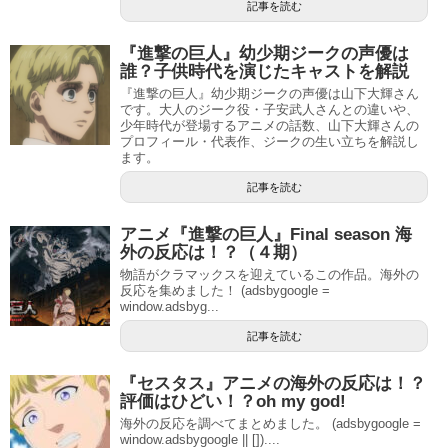
記事を読む
『進撃の巨人』幼少期ジークの声優は
誰？子供時代を演じたキャストを解説
『進撃の巨人』幼少期ジークの声優は山下大輝さん
です。大人のジーク役・子安武人さんとの違いや、
少年時代が登場するアニメの話数、山下大輝さんの
プロフィール・代表作、ジークの生い立ちを解説し
ます。
記事を読む
アニメ『進撃の巨人』Final season 海
外の反応は！？（４期）
物語がクラマックスを迎えているこの作品。海外の
反応を集めました！ (adsbygoogle =
window.adsbyg...
記事を読む
『セスタス』アニメの海外の反応は！？
評価はひどい！？oh my god!
海外の反応を調べてまとめました。 (adsbygoogle =
window.adsbygoogle || [])....