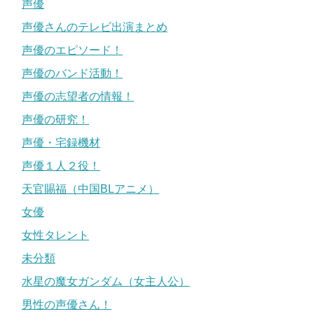
声優
声優さんのテレビ出演まとめ
声優のエピソード！
声優のバンド活動！
声優の志望者の情報！
声優の研究！
声優・宅録機材
声優１人２役！
天官賜福（中国BLアニメ）
女優
女性タレント
未分類
水星の魔女ガンダム（女主人公）
男性の声優さん！