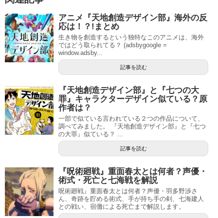
アニメ『天地創造デザイン部』海外の反
応は！？!まとめ
生き物を創造するという独特なこのアニメは、海外
ではどう取られてる？ (adsbygoogle =
window.adsby...
記事を読む
『天地創造デザイン部』と『七つの大
罪』キャラクターデザイン似ている？原
作者は？
一部で似ている言われている２つの作品について、
調べてみました。 『天地創造デザイン部』と『七つ
の大罪』似ている？ ...
記事を読む
『呪術廻戦』重面春太とは何者？声優・
術式・死亡と七海戦を解説
呪術廻戦』重面春太とは何者？声優・羽多野渉さ
ん、奇跡を貯める術式、手が持ち手の剣、七海建人
との戦い、宿儺による死亡まで解説します。