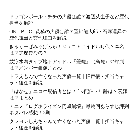
ドラゴンボール・チチの声優は誰？渡辺菜生子など歴代
担当を解説
ONE PIECE黄猿の声優は誰？置鮎龍太郎・石塚運昇の
歴代担当と交代理由を解説
きゃりーぱみゅぱみゅ！ジュニアアイドル時代？本名
は？黒歴史なの？
競泳水着ダイブ地下アイドル『鶯籠』（鳥籠）の評判
は？メンバー画像まとめ
ドラえもんで亡くなった声優一覧｜旧声優・担当キャ
ラ・後任を解説
「はかせ」ニコ生配信者とは？自○配信？年齢は？素顔
は？まとめ
アニメ『ログホライズン円卓崩壊』最終回あらすじ評判
ネタバレ感想！3期
クレヨンしんちゃんで亡くなった声優一覧｜担当キャ
ラ・後任を解説