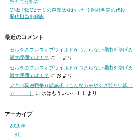
キャラを解説
ONE PIECEナミの声優は変わった？岡村明美の代役・
歴代担当を解説
最近のコメント
ゼルダのブレスオブワイルドがつまらない理由を挙げる
過大評価では！？
に
より
ゼルダのブレスオブワイルドがつまらない理由を挙げる
過大評価では！？
に
お
より
アキバ冥途戦争６話感想［こんなガチやくざ観たい訳じ
ゃ・・・］
に
水はもういいっ！！
より
アーカイブ
2026年
8月