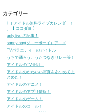
カテゴリー
i ［ アイドル無料ライブカレンダー！
］【 ココダヨ 】
only five の記事！
sonny boy(ソニーボーイ）アニメ
TVバラエティーのアイドル！
うちで踊ろう、うたつなぎリレー等！
アイドルのTV番組！
アイドルのかわいい写真をあつめてま
とめた！
アイドルのアニメ！
アイドルのアプリ情報！
アイドルのゲーム！
アイドルのコール！