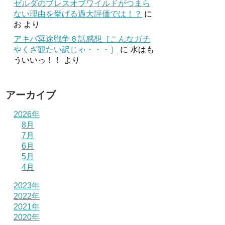
ゼルダのブレスオブワイルドがつまら
ない理由を挙げる過大評価では！？
に
お
より
アキバ冥途戦争６話感想［こんなガチ
やくざ観たい訳じゃ・・・］
に
水はも
ういいっ！！
より
アーカイブ
2026年
8月
7月
6月
5月
4月
2023年
2022年
2021年
2020年