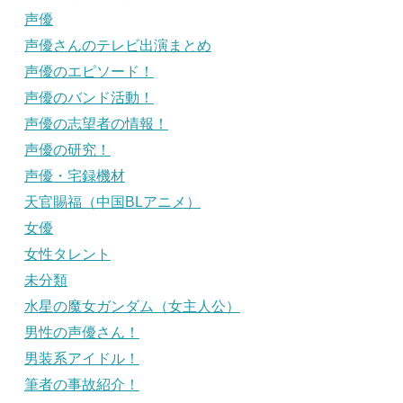
声優
声優さんのテレビ出演まとめ
声優のエピソード！
声優のバンド活動！
声優の志望者の情報！
声優の研究！
声優・宅録機材
天官賜福（中国BLアニメ）
女優
女性タレント
未分類
水星の魔女ガンダム（女主人公）
男性の声優さん！
男装系アイドル！
筆者の事故紹介！