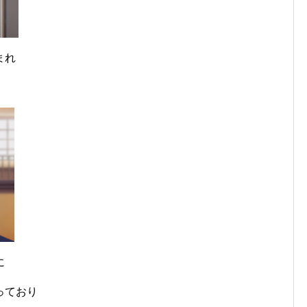
まれ
に
っており