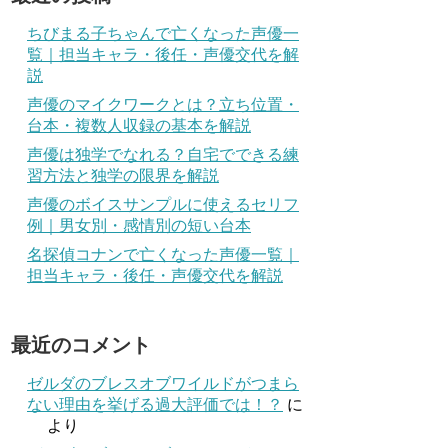
ちびまる子ちゃんで亡くなった声優一
覧｜担当キャラ・後任・声優交代を解
説
声優のマイクワークとは？立ち位置・
台本・複数人収録の基本を解説
声優は独学でなれる？自宅でできる練
習方法と独学の限界を解説
声優のボイスサンプルに使えるセリフ
例｜男女別・感情別の短い台本
名探偵コナンで亡くなった声優一覧｜
担当キャラ・後任・声優交代を解説
最近のコメント
ゼルダのブレスオブワイルドがつまら
ない理由を挙げる過大評価では！？
に
より