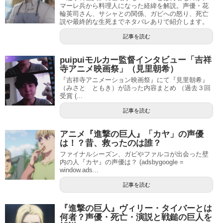
マーレ兵から料理人になった経緯を解説。声優・花
輪英司さん、サシャとの関係、ガビへの怒り、死亡
説や最終的な生死までネタバレありで紹介します。
記事を読む
puipuiモルカー監督インタビュー「吉祥
寺アニメ映画祭」（見里朝希）
『吉祥寺アニメーション映画祭』にて『見里朝希』
（みさと ともき）が語った内容まとめ （過去３回
受賞 (...
記事を読む
アニメ『進撃の巨人』「カヤ」の声優
は！？昔、救ったのは誰？
ファイナルシーズン、ガビやファルコが出会った壁
内の人『カヤ』の声優は？ (adsbygoogle =
window.ads...
記事を読む
『進撃の巨人』ヴィリー・タイバーとは
何者？声優・死亡・演説と戦鎚の巨人を