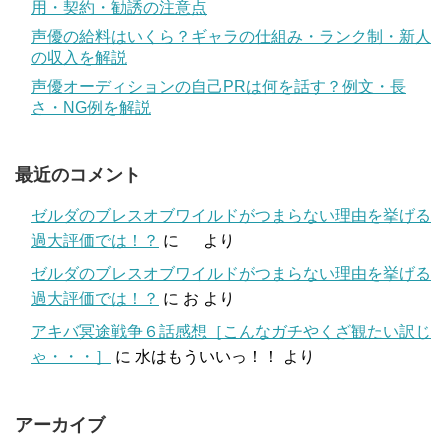
用・契約・勧誘の注意点
声優の給料はいくら？ギャラの仕組み・ランク制・新人
の収入を解説
声優オーディションの自己PRは何を話す？例文・長
さ・NG例を解説
最近のコメント
ゼルダのブレスオブワイルドがつまらない理由を挙げる
過大評価では！？
に
より
ゼルダのブレスオブワイルドがつまらない理由を挙げる
過大評価では！？
に
お
より
アキバ冥途戦争６話感想［こんなガチやくざ観たい訳じ
ゃ・・・］
に
水はもういいっ！！
より
アーカイブ