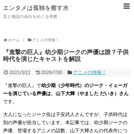
【PR】当サイトではアフィリエイト広告（PR）を利用し
エンタメは孤独を癒す水
ています。記事内ではアフィリエイトプログラムを利用し
て商品・サービスを紹介しています。
音と物語の余白をめぐる考察
ホーム
アニメの情報！
『進撃の巨人』幼少期ジークの声優は誰？子供
時代を演じたキャストを解説
2021/3/22
2026/7/30
アニメの情報！
『進撃の巨人』で
幼少期（少年時代）のジーク・イェーガ
ーを演じている声優は、山下大輝（やました だいき）さん
です。
大人になったジーク役は子安武人さんですが、子供時代は
別の声優が担当しています。本記事では、幼少期ジークの
声優、登場するアニメの話数、山下大輝さんの代表作につ