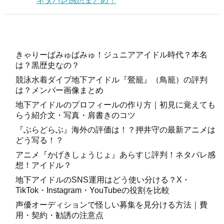
ネタバレ感想まとめ！
きゃりーぱみゅぱみゅ！ジュニアアイドル時代？本名
は？黒歴史なの？
競泳水着ダイブ地下アイドル『鶯籠』（鳥籠）の評判
は？メンバー画像まとめ
地下アイドルのプロフィールの作り方｜初見に覚えても
らう紹介文・写真・肩書きのコツ
『ぶらどらぶ』海外の評価は！？押井守の最新アニメは
どう写る！？
アニメ『かげきしょうじょ』あらすじ評判！ネタバレ感
想！アイドル？
地下アイドルのSNS運用はどう使い分ける？X・
TikTok・Instagram・YouTubeの役割を比較
声優オーディションで怪しい募集を見分ける方法｜費
用・契約・勧誘の注意点