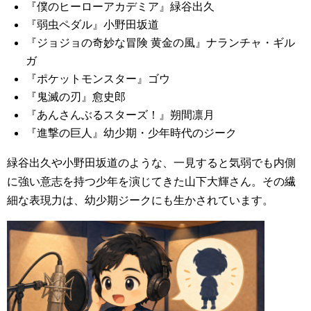
『僕のヒーローアカデミア』緑谷出久
『弱虫ペダル』小野田坂道
『ジョジョの奇妙な冒険 黄金の風』ナランチャ・ギル
ガ
『ポケットモンスター』ゴウ
『鬼滅の刃』愈史郎
『あんさんぶるスターズ！』朔間凛月
『進撃の巨人』幼少期・少年時代のジーク
緑谷出久や小野田坂道のような、一見すると気弱でも内側
に強い意志を持つ少年を演じてきた山下大輝さん。その繊
細な表現力は、幼少期ジークにも生かされています。