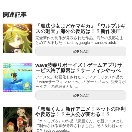
関連記事
『魔法少女まどかマギカ』「ワルプルギ
スの廻天」海外の反応は！？新作映画
完全新作の制作が発表された作品。海外の反応をま
とめてみました。 (adsbygoogle = window.adsb...
記事を読む
wave波乗りボーイズ！ゲームアプリサ
ービス終了原因は？サーフィンやっぺ
アニメ化、映画化もされたメディアミックス作品の
「waveサーフィンやっぺ」のゲーム『wave波乗りボ
ーイズ』の詳細まとめ ...
記事を読む
『悪魔くん』新作アニメ！ネットの評判
や反応は！？主人公が変わる！？
『水木しげる』の作品『悪魔くん』が新アニメとし
て制作される事が発表されました。その反応はいか
に？ (adsbygoogle...