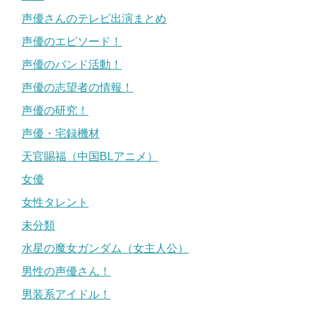
声優さんのテレビ出演まとめ
声優のエピソード！
声優のバンド活動！
声優の志望者の情報！
声優の研究！
声優・宅録機材
天官賜福（中国BLアニメ）
女優
女性タレント
未分類
水星の魔女ガンダム（女主人公）
男性の声優さん！
男装系アイドル！