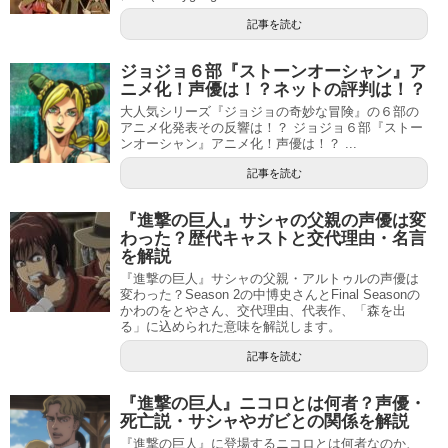
記事を読む
ジョジョ６部『ストーンオーシャン』ア
ニメ化！声優は！？ネットの評判は！？
大人気シリーズ『ジョジョの奇妙な冒険』の６部の
アニメ化発表その反響は！？ ジョジョ６部『ストー
ンオーシャン』アニメ化！声優は！？ ...
記事を読む
『進撃の巨人』サシャの父親の声優は変
わった？歴代キャストと交代理由・名言
を解説
『進撃の巨人』サシャの父親・アルトゥルの声優は
変わった？Season 2の中博史さんとFinal Seasonの
かわのをとやさん、交代理由、代表作、「森を出
る」に込められた意味を解説します。
記事を読む
『進撃の巨人』ニコロとは何者？声優・
死亡説・サシャやガビとの関係を解説
『進撃の巨人』に登場するニコロとは何者なのか、