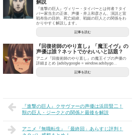
解説
『進撃の巨人』ヴィリー・タイバーとは何者？タイ
バー家当主の正体、声優・井上和彦さん、演説と宣
戦布告の目的、死亡経緯、戦鎚の巨人との関係をわ
かりやすく解説します。
記事を読む
『回復術師のやり直し』「魔王イヴ』の
声優は誰？ネットでかわいいと話題？
アニメ『回復術師のやり直し』の魔王イブの声優の
詳細まとめ (adsbygoogle = window.adsbygo...
記事を読む
『進撃の巨人』クサヴァーの声優は浜田賢二！
獣の巨人・ジークとの関係と最後を解説
アニメ『無職転生』「最終回」あらすじ評判！