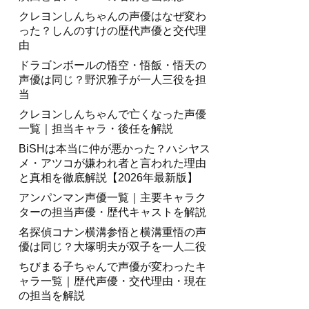
クレヨンしんちゃんの声優はなぜ変わ
った？しんのすけの歴代声優と交代理
由
ドラゴンボールの悟空・悟飯・悟天の
声優は同じ？野沢雅子が一人三役を担
当
クレヨンしんちゃんで亡くなった声優
一覧｜担当キャラ・後任を解説
BiSHは本当に仲が悪かった？ハシヤス
メ・アツコが嫌われ者と言われた理由
と真相を徹底解説【2026年最新版】
アンパンマン声優一覧｜主要キャラク
ターの担当声優・歴代キャストを解説
名探偵コナン横溝参悟と横溝重悟の声
優は同じ？大塚明夫が双子を一人二役
ちびまる子ちゃんで声優が変わったキ
ャラ一覧｜歴代声優・交代理由・現在
の担当を解説