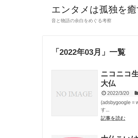
【PR】当サイトではアフィリエイト広告（P
エンタメは孤独を癒
音と物語の余白をめぐる考察
「
2022年03月
」
一覧
ニコニコ
大仏
2022/3/20
(adsbygoogle =
す...
記事を読む