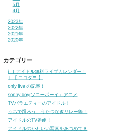
5月
4月
2023年
2022年
2021年
2020年
カテゴリー
i ［ アイドル無料ライブカレンダー！
］【 ココダヨ 】
only five の記事！
sonny boy(ソニーボーイ）アニメ
TVバラエティーのアイドル！
うちで踊ろう、うたつなぎリレー等！
アイドルのTV番組！
アイドルのかわいい写真をあつめてま