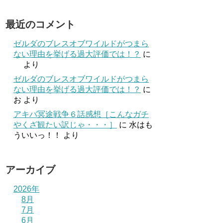
最近のコメント
ゼルダのブレスオブワイルドがつまら
ない理由を挙げる過大評価では！？
に
より
ゼルダのブレスオブワイルドがつまら
ない理由を挙げる過大評価では！？
に
お
より
アキバ冥途戦争６話感想［こんなガチ
やくざ観たい訳じゃ・・・］
に
水はも
ういいっ！！
より
アーカイブ
2026年
8月
7月
6月