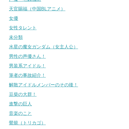
天官賜福（中国BLアニメ）
女優
女性タレント
未分類
水星の魔女ガンダム（女主人公）
男性の声優さん！
男装系アイドル！
筆者の事故紹介！
解散アイドルメンバーのその後！
豆柴の大群！
進撃の巨人
音楽のこと
鶯籠（トリカゴ）