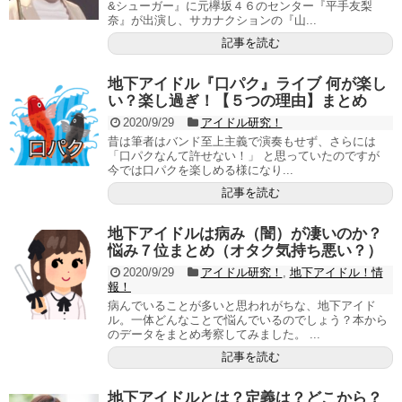
&シューガー』に元欅坂４６のセンター『平手友梨
奈』が出演し、サカナクションの『山...
記事を読む
地下アイドル『口パク』ライブ 何が楽し
い？楽し過ぎ！【５つの理由】まとめ
2020/9/29
アイドル研究！
昔は筆者はバンド至上主義で演奏もせず、さらには
「口パクなんて許せない！」 と思っていたのですが
今では口パクを楽しめる様になり...
記事を読む
地下アイドルは病み（闇）が凄いのか？
悩み７位まとめ（オタク気持ち悪い？）
2020/9/29
アイドル研究！
,
地下アイドル！情
報！
病んでいることが多いと思われがちな、地下アイド
ル。一体どんなことで悩んでいるのでしょう？本から
のデータをまとめ考察してみました。 ...
記事を読む
地下アイドルとは？定義は？どこから？