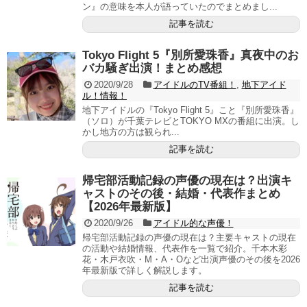
ン』の意味を本人が語っていたのでまとめまし...
記事を読む
Tokyo Flight 5『別所愛珠香』真夜中のお
バカ騒ぎ出演！まとめ感想
2020/9/28
アイドルのTV番組！
,
地下アイド
ル！情報！
地下アイドルの『Tokyo Flight 5』こと『別所愛珠香』
（ソロ）が千葉テレビとTOKYO MXの番組に出演。し
かし地方の方は観られ...
記事を読む
帰宅部活動記録の声優の現在は？出演キ
ャストのその後・結婚・代表作まとめ
【2026年最新版】
2020/9/26
アイドル的な声優！
帰宅部活動記録の声優の現在は？主要キャストの現在
の活動や結婚情報、代表作を一覧で紹介。千本木彩
花・木戸衣吹・M・A・Oなど出演声優のその後を2026
年最新版で詳しく解説します。
記事を読む