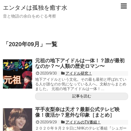
【PR】当サイトではアフィリエイト広告（PR）を利用し
エンタメは孤独を癒す水
ています。記事内ではアフィリエイトプログラムを利用し
て商品・サービスを紹介しています。
音と物語の余白をめぐる考察
「
2020年09月
」
一覧
元祖の地下アイドルは一体！？誰が最初
なのか？〜人類の歴史ロマン〜
2020/9/30
アイドル研究！
地下アイドルという文化。その最も最初と呼ばれてい
る人が誰なのか気になっている人へ。文献からまとめ
ました。 元祖の地下アイドルは一体！...
記事を読む
平手友梨奈は天才？最新公式テレビ映
像！復活か？意外な印象［まとめ］
2020/9/29
アイドルのTV番組！
２０２０年９月２９日にNHKのテレビ番組『シュガー