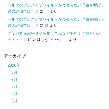
ゼルダのブレスオブワイルドがつまらない理由を挙げる
過大評価では！？
に
より
ゼルダのブレスオブワイルドがつまらない理由を挙げる
過大評価では！？
に
お
より
アキバ冥途戦争６話感想［こんなガチやくざ観たい訳じ
ゃ・・・］
に
水はもういいっ！！
より
アーカイブ
2026年
8月
7月
6月
5月
4月