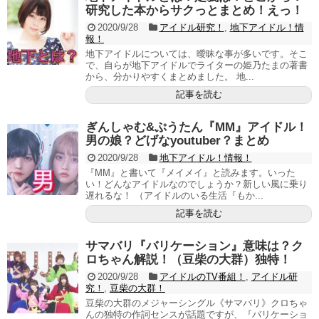
研究した本からサクっとまとめ！えっ！
2020/9/28
アイドル研究！
,
地下アイドル！情
報！
地下アイドルについては、曖昧な事が多いです。そこ
で、自らが地下アイドルでライターの姫乃たまの著書
から、分かりやすくまとめました。 地...
記事を読む
ぎんしゃむ&ぷうたん『MM』アイドル！
男の娘？どげなyoutuber？まとめ
2020/9/28
地下アイドル！情報！
『MM』と書いて『メイメイ』と読みます。いった
い！どんなアイドルなのでしょうか？新しい風に乗り
遅れるな！ （アイドルのいる生活『もか...
記事を読む
サマバリ『バリケーション』意味は？ク
ロちゃん解説！（豆柴の大群）独特！
2020/9/28
アイドルのTV番組！
,
アイドル研
究！
,
豆柴の大群！
豆柴の大群のメジャーシングル《サマバリ》クロちゃ
んの独特の作詞センスが話題ですが、『バリケーショ