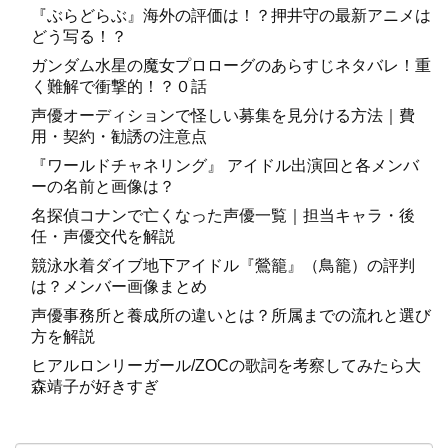
『ぶらどらぶ』海外の評価は！？押井守の最新アニメは
どう写る！？
ガンダム水星の魔女プロローグのあらすじネタバレ！重
く難解で衝撃的！？０話
声優オーディションで怪しい募集を見分ける方法｜費
用・契約・勧誘の注意点
『ワールドチャネリング』 アイドル出演回と各メンバ
ーの名前と画像は？
名探偵コナンで亡くなった声優一覧｜担当キャラ・後
任・声優交代を解説
競泳水着ダイブ地下アイドル『鶯籠』（鳥籠）の評判
は？メンバー画像まとめ
声優事務所と養成所の違いとは？所属までの流れと選び
方を解説
ヒアルロンリーガール/ZOCの歌詞を考察してみたら大
森靖子が好きすぎ