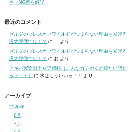
さ・NG例を解説
最近のコメント
ゼルダのブレスオブワイルドがつまらない理由を挙げる
過大評価では！？
に
より
ゼルダのブレスオブワイルドがつまらない理由を挙げる
過大評価では！？
に
お
より
アキバ冥途戦争６話感想［こんなガチやくざ観たい訳じ
ゃ・・・］
に
水はもういいっ！！
より
アーカイブ
2026年
8月
7月