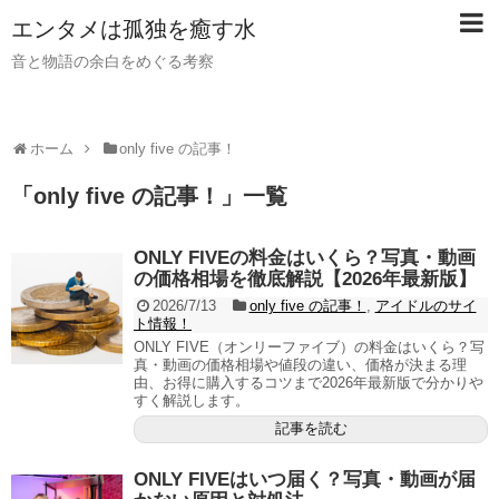
【PR】当サイトではアフィリエイト広告（PR）を利用し
エンタメは孤独を癒す水
ています。記事内ではアフィリエイトプログラムを利用し
て商品・サービスを紹介しています。
音と物語の余白をめぐる考察
ホーム
only five の記事！
「
only five の記事！
」
一覧
ONLY FIVEの料金はいくら？写真・動画
の価格相場を徹底解説【2026年最新版】
2026/7/13
only five の記事！
,
アイドルのサイ
ト情報！
ONLY FIVE（オンリーファイブ）の料金はいくら？写
真・動画の価格相場や値段の違い、価格が決まる理
由、お得に購入するコツまで2026年最新版で分かりや
すく解説します。
記事を読む
ONLY FIVEはいつ届く？写真・動画が届