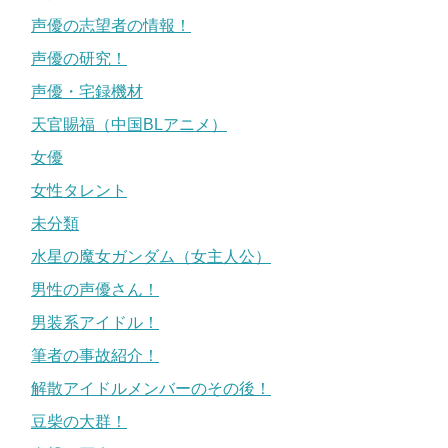
声優の志望者の情報！
声優の研究！
声優・宅録機材
天官賜福（中国BLアニメ）
女優
女性タレント
未分類
水星の魔女ガンダム（女主人公）
男性の声優さん！
男装系アイドル！
筆者の事故紹介！
解散アイドルメンバーのその後！
豆柴の大群！