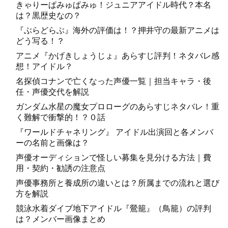
きゃりーぱみゅぱみゅ！ジュニアアイドル時代？本名
は？黒歴史なの？
『ぶらどらぶ』海外の評価は！？押井守の最新アニメは
どう写る！？
アニメ『かげきしょうじょ』あらすじ評判！ネタバレ感
想！アイドル？
名探偵コナンで亡くなった声優一覧｜担当キャラ・後
任・声優交代を解説
ガンダム水星の魔女プロローグのあらすじネタバレ！重
く難解で衝撃的！？０話
『ワールドチャネリング』 アイドル出演回と各メンバ
ーの名前と画像は？
声優オーディションで怪しい募集を見分ける方法｜費
用・契約・勧誘の注意点
声優事務所と養成所の違いとは？所属までの流れと選び
方を解説
競泳水着ダイブ地下アイドル『鶯籠』（鳥籠）の評判
は？メンバー画像まとめ