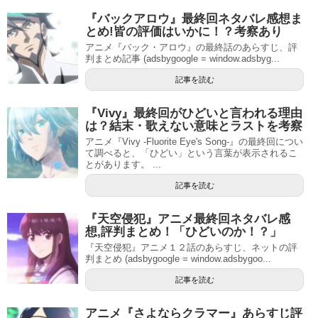
『バックアロウ』最終回ネタバレ感想ま
とめ!皆の評価はいかに！？考察あり
アニメ『バック・アロウ』の最終話のあらすじ、評
判まとめ記事 (adsbygoogle = window.adsbyg...
記事を読む
『Vivy』最終回がひどいと言われる理由
は？結末・歌えない意味とラストを考察
アニメ『Vivy -Fluorite Eye's Song-』の最終回につい
て調べると、「ひどい」という言葉が表示されるこ
とがあります。 ...
記事を読む
『天空侵犯』アニメ最終回ネタバレ感
想,評判まとめ！「ひどいのか！？」
『天空侵犯』アニメ１２話のあらすじ、ネットの評
判まとめ (adsbygoogle = window.adsbygoo...
記事を読む
アニメ『さよならクラマー』あらすじ評