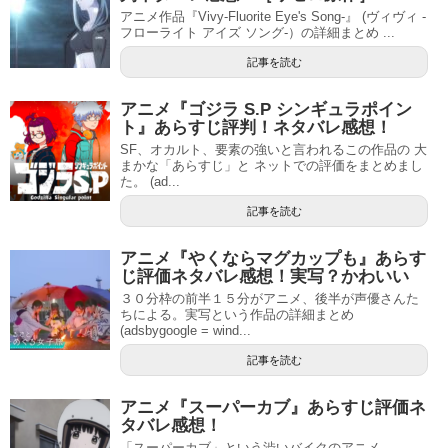
アニメ作品『Vivy-Fluorite Eye's Song-』 (ヴィヴィ -
フローライト アイズ ソング-）の詳細まとめ ...
記事を読む
アニメ『ゴジラ S.P シンギュラポイン
ト』あらすじ評判！ネタバレ感想！
SF、オカルト、要素の強いと言われるこの作品の 大
まかな「あらすじ」と ネットでの評価をまとめまし
た。 (ad...
記事を読む
アニメ『やくならマグカップも』あらす
じ評価ネタバレ感想！実写？かわいい
３０分枠の前半１５分がアニメ、後半が声優さんた
ちによる。実写という作品の詳細まとめ
(adsbygoogle = wind...
記事を読む
アニメ『スーパーカブ』あらすじ評価ネ
タバレ感想！
「スーパーカブ」という渋いバイクのアニメ。