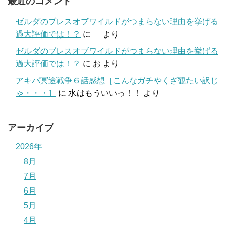
最近のコメント
ゼルダのブレスオブワイルドがつまらない理由を挙げる
過大評価では！？
に
より
ゼルダのブレスオブワイルドがつまらない理由を挙げる
過大評価では！？
に
お
より
アキバ冥途戦争６話感想［こんなガチやくざ観たい訳じ
ゃ・・・］
に
水はもういいっ！！
より
アーカイブ
2026年
8月
7月
6月
5月
4月