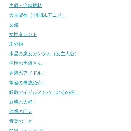
声優・宅録機材
天官賜福（中国BLアニメ）
女優
女性タレント
未分類
水星の魔女ガンダム（女主人公）
男性の声優さん！
男装系アイドル！
筆者の事故紹介！
解散アイドルメンバーのその後！
豆柴の大群！
進撃の巨人
音楽のこと
鶯籠（トリカゴ）