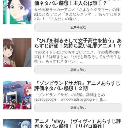
価ネタバレ感想！主人公は誰！？
女子高校サッカーアニメ『さよならクラマー』の詳
細まとめ アニメ『さよならクラマー』あらすじネタ
バレ！ 『主人公』の青い...
記事を読む
『ひげを剃るそして女子高生を拾う』あ
らすじ評価！気持ち悪い犯罪アニメ！？
そのタイトルだけでもすごいアニメ、その実際の内
容は！？詳細まとめ 『ひげを剃るそして女子高生を
拾う』あらすじネタバレ！ ...
記事を読む
『ゾンビランドサガR』アニメあらすじ
評価ネタバレ感想！２期
『ゾンビランドサガ』の続編。詳細まとめ
(adsbygoogle = window.adsbygoogle || [])....
記事を読む
アニメ『vivy』（ヴィヴィ）あらすじ評
判ネタバレ感想！［リゼロ原作］