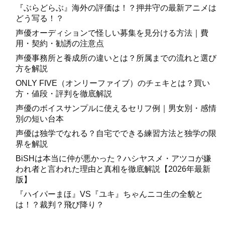
『ぶらどらぶ』海外の評価は！？押井守の最新アニメは
どう写る！？
声優オーディションで怪しい募集を見分ける方法｜費
用・契約・勧誘の注意点
声優事務所と養成所の違いとは？所属までの流れと選び
方を解説
ONLY FIVE（オンリーファイブ）のチェキとは？買い
方・値段・評判を徹底解説
声優のボイスサンプルに使えるセリフ例｜男女別・感情
別の短い台本
声優は独学でなれる？自宅でできる練習方法と独学の限
界を解説
BiSHは本当に仲が悪かった？ハシヤスメ・アツコが嫌
われ者と言われた理由と真相を徹底解説【2026年最新
版】
『ハイパーまほ』VS『ユキ』ちゃんニコ生の全貌と
は！？裁判？飛び降り？