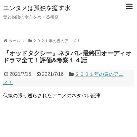
【PR】当サイトではアフィリエイト広告（PR）を利用し
エンタメは孤独を癒す水
ています。記事内ではアフィリエイトプログラムを利用し
て商品・サービスを紹介しています。
音と物語の余白をめぐる考察
ホーム
２０２１年の春のアニメ！
『オッドタクシー』ネタバレ最終回オーディオ
ドラマ全て！評価&考察１４話
2021/7/15
2021/7/16
２０２１年の春のアニ
メ！
伏線の張り巡らされたアニメのネタバレ記事