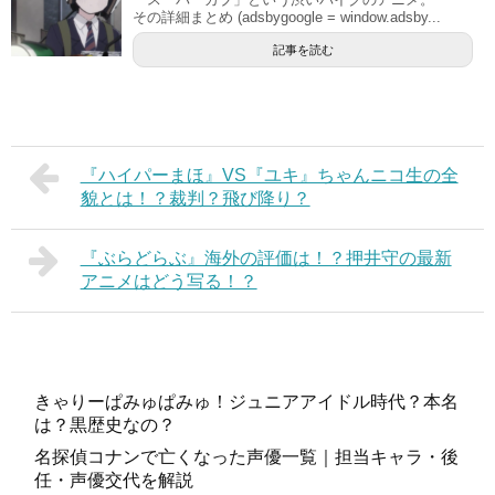
その詳細まとめ (adsbygoogle = window.adsby...
記事を読む
『ハイパーまほ』VS『ユキ』ちゃんニコ生の全
貌とは！？裁判？飛び降り？
『ぶらどらぶ』海外の評価は！？押井守の最新
アニメはどう写る！？
きゃりーぱみゅぱみゅ！ジュニアアイドル時代？本名
は？黒歴史なの？
名探偵コナンで亡くなった声優一覧｜担当キャラ・後
任・声優交代を解説