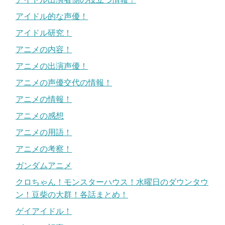
アイドル的な声優！
アイドル研究！
アニメの内容！
アニメの出演声優！
アニメの声優交代の情報！
アニメの情報！
アニメの感想
アニメの用語！
アニメの考察！
ガンダムアニメ
クロちゃん！モンスターハウス！水曜日のダウンタウ
ン！豆柴の大群！各話まとめ！
ゲイアイドル！