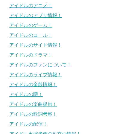
アイドルのアニメ！
アイドルのアプリ情報！
アイドルのゲーム！
アイドルのコール！
アイドルのサイト情報！
アイドルのドラマ！
アイドルのファンについて！
アイドルのライブ情報！
アイドルの全般情報！
アイドルの噂！
アイドルの楽曲提供！
アイドルの歌詞考察！
アイドルの配信！
アイドル出演者側の役立つ情報！