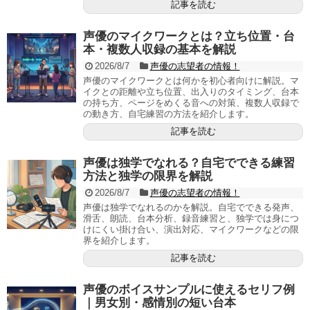
記事を読む
声優のマイクワークとは？立ち位置・台
本・複数人収録の基本を解説
2026/8/7
声優の志望者の情報！
声優のマイクワークとは何かを初心者向けに解説。マ
イクとの距離や立ち位置、出入りのタイミング、台本
の持ち方、ページをめくる音への対策、複数人収録で
の動き方、自宅練習の方法を紹介します。
記事を読む
声優は独学でなれる？自宅でできる練習
方法と独学の限界を解説
2026/8/7
声優の志望者の情報！
声優は独学でなれるのかを解説。自宅でできる発声、
滑舌、朗読、台本分析、録音練習と、独学では身につ
けにくい掛け合い、演出対応、マイクワークなどの限
界を紹介します。
記事を読む
声優のボイスサンプルに使えるセリフ例
｜男女別・感情別の短い台本