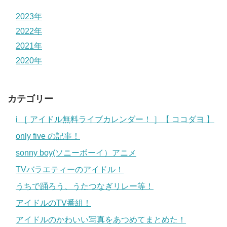
2023年
2022年
2021年
2020年
カテゴリー
i ［ アイドル無料ライブカレンダー！ ］【 ココダヨ 】
only five の記事！
sonny boy(ソニーボーイ）アニメ
TVバラエティーのアイドル！
うちで踊ろう、うたつなぎリレー等！
アイドルのTV番組！
アイドルのかわいい写真をあつめてまとめた！